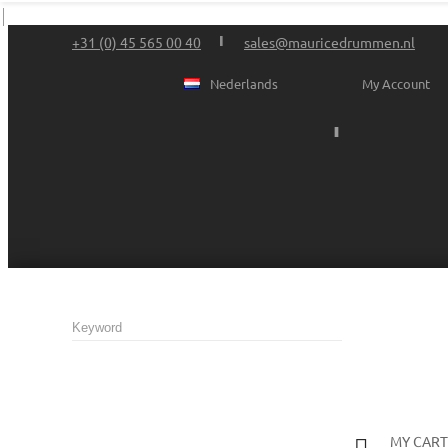
+31 (0) 45 565 00 40
sales@mauricedrummen.nl
Nederlands
My Account
MY CART