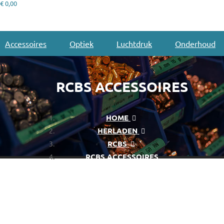
€ 0,00
Accessoires
Optiek
Luchtdruk
Onderhoud
RCBS ACCESSOIRES
HOME
HERLADEN
RCBS
RCBS ACCESSOIRES