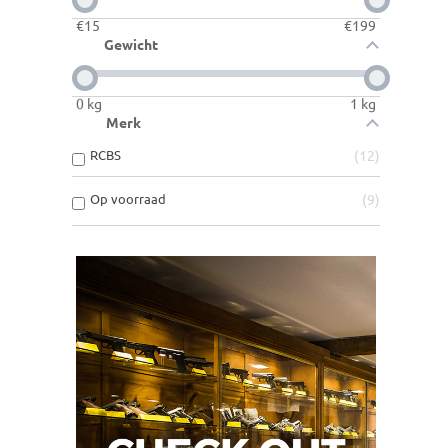
€
15
€
199
Gewicht
0
kg
1
kg
Merk
RCBS
12
Op voorraad
9