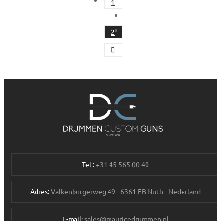
1
2
Tel :
+31 45 565 00 40
Adres:
Valkenburgerweg 49 - 6361 EB Nuth - Nederland
E-mail:
sales@mauricedrummen.nl