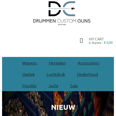
MY CART
Items -
€ 0,00
0
Wapens
Herladen
Accessoires
Optiek
Luchtdruk
Onderhoud
Munitie
Jacht
Sale
NIEUW