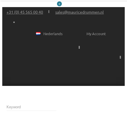
0
+31 (0) 45 565 00 40
sales@mauricedrummen.nl
Nederlands
My Account