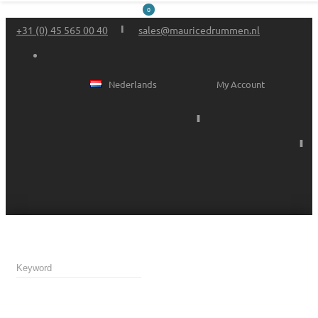
0
+31 (0) 45 565 00 40
sales@mauricedrummen.nl
Nederlands
My Account