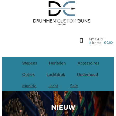
MY CART
Items -
€ 0,00
0
Wapens
Herladen
Accessoires
Optiek
Luchtdruk
Onderhoud
Munitie
Jacht
Sale
NIEUW