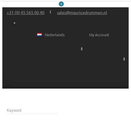
0
+31 (0) 45 565 00 40
sales@mauricedrummen.nl
Nederlands
My Account