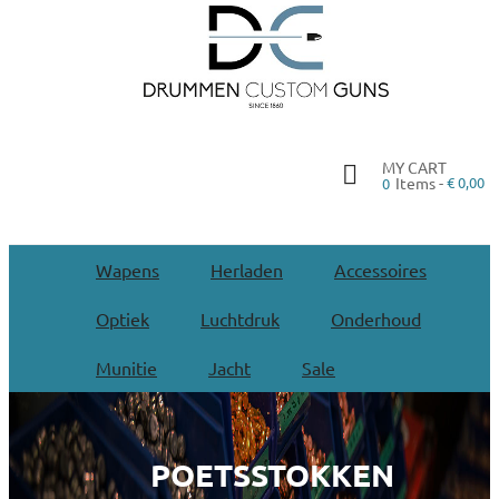
MY CART
Items -
€ 0,00
0
Wapens
Herladen
Accessoires
Optiek
Luchtdruk
Onderhoud
Munitie
Jacht
Sale
POETSSTOKKEN