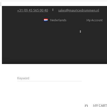
+31 (0) 45 565 00 40
sales@mauricedrummen.nl
Nederlands
My Account
MY CART