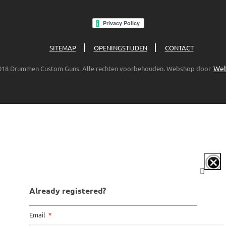
SITEMAP
OPENINGSTIJDEN
CONTACT
Web
018 Drummen Custom Guns. Alle rechten voorbehouden. Webshop door
Already registered?
Email