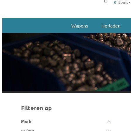
Items -
0
Wapens
Herladen
Filteren op
Merk
RAM
1