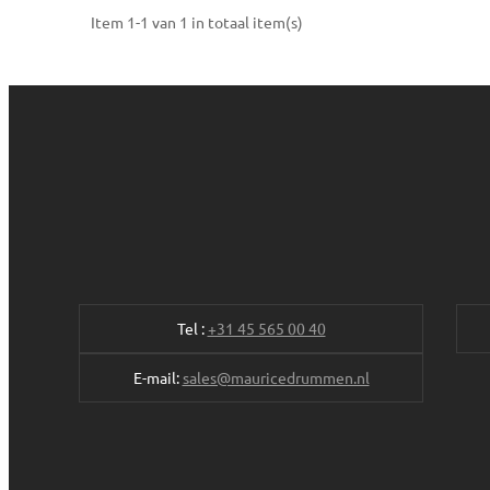
Item 1-1 van 1 in totaal item(s)
Tel :
+31 45 565 00 40
E-mail:
sales@mauricedrummen.nl