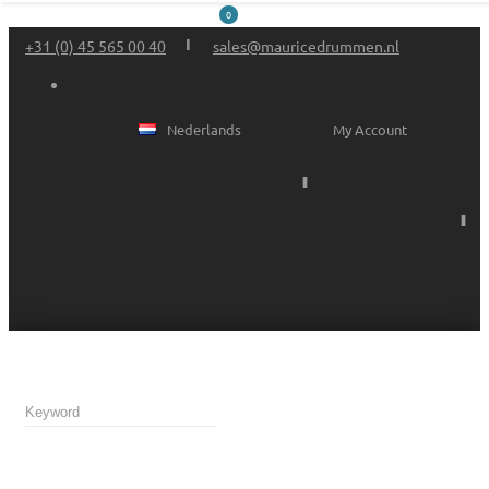
0
+31 (0) 45 565 00 40
sales@mauricedrummen.nl
Nederlands
My Account