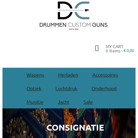
MY CART
Items -
€ 0,00
0
Wapens
Herladen
Accessoires
Optiek
Luchtdruk
Onderhoud
Munitie
Jacht
Sale
CONSIGNATIE