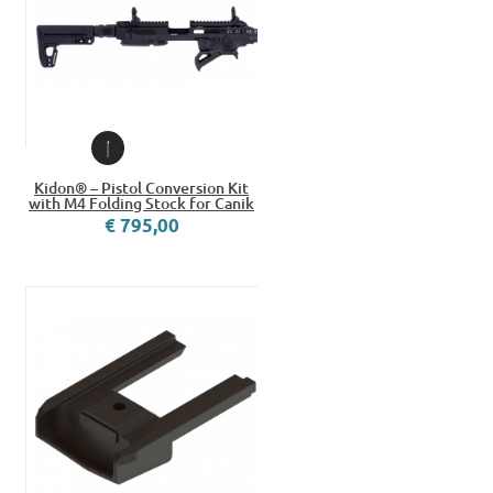
Kidon® – Pistol Conversion Kit
with M4 Folding Stock for Canik
€ 795,00