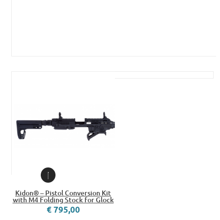
Kidon® – Pistol Conversion Kit
with M4 Folding Stock for Glock
€ 795,00