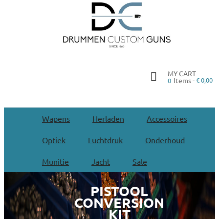
MY CART
Items -
€ 0,00
0
Wapens
Herladen
Accessoires
Optiek
Luchtdruk
Onderhoud
Munitie
Jacht
Sale
PISTOOL
CONVERSION
KIT