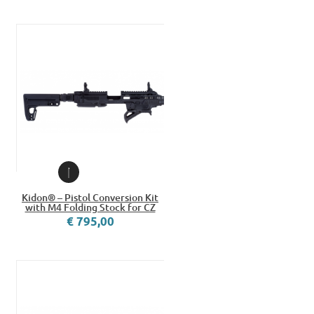
Kidon® – Pistol Conversion Kit
with M4 Folding Stock for CZ
€ 795,00