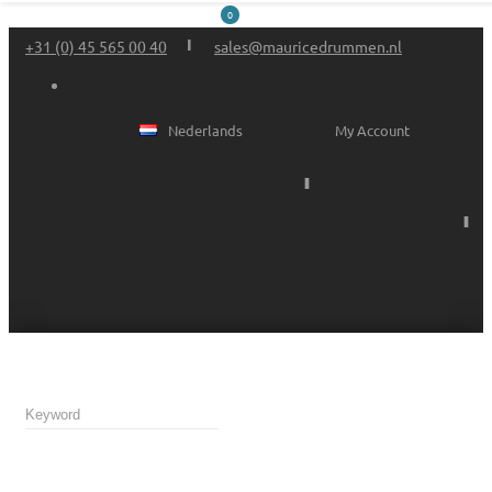
0
+31 (0) 45 565 00 40
sales@mauricedrummen.nl
Nederlands
My Account