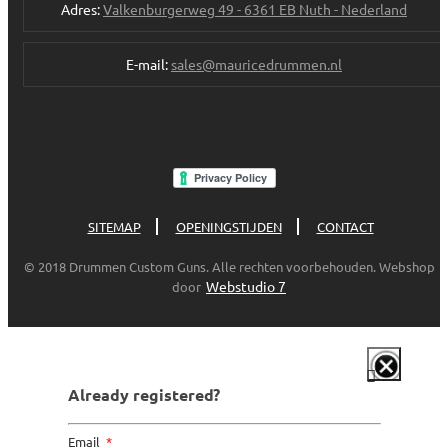
Adres:
Valkenburgerweg 49 - 6361 EB Nuth - Nederland
E-mail:
sales@mauricedrummen.nl
SITEMAP
OPENINGSTIJDEN
CONTACT
© 2018 Drummen Custom Guns. Alle rechten voorbehouden. Webshop
Webstudio 7
door
Already registered?
Email