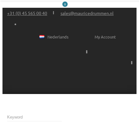
0
+31 (0) 45 565 00 40
sales@mauricedrummen.nl
Nederlands
My Account