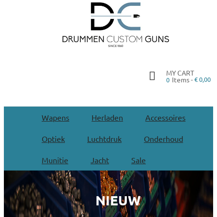
MY CART
Items -
€ 0,00
0
Wapens
Herladen
Accessoires
Optiek
Luchtdruk
Onderhoud
Munitie
Jacht
Sale
NIEUW