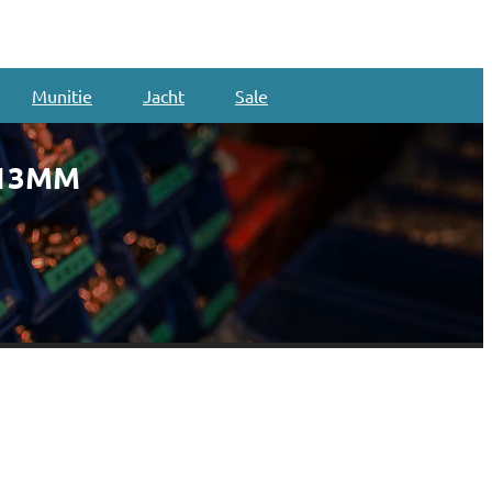
Munitie
Jacht
Sale
 13MM