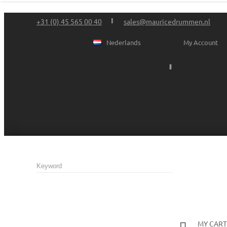
+31 (0) 45 565 00 40
sales@mauricedrummen.nl
Nederlands
My Account
MY CART