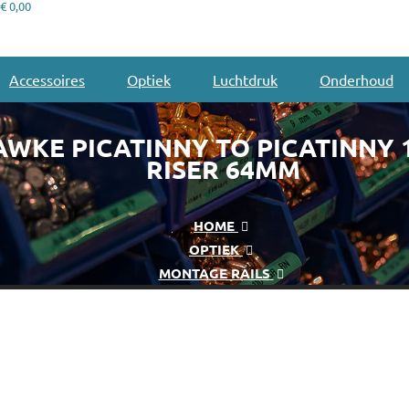
€ 0,00
Accessoires
Optiek
Luchtdruk
Onderhoud
AWKE PICATINNY TO PICATINNY
RISER 64MM
HOME
OPTIEK
MONTAGE RAILS
HAWKE PICATINNY TO PICATINNY 13MM RISER 64MM