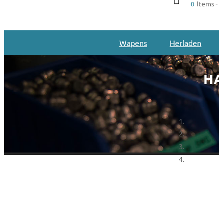
Items -
0
Wapens
Herladen
H