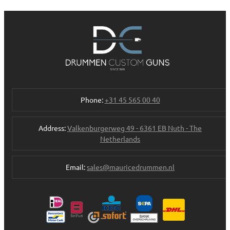
Phone:
+31 45 565 00 40
Address:
Valkenburgerweg 49 - 6361 EB Nuth - The
Netherlands
Email:
sales@mauricedrummen.nl