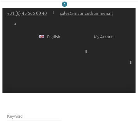
0
+31 (0) 45 565 00 40
sales@mauricedrummen.nl
English
My Account