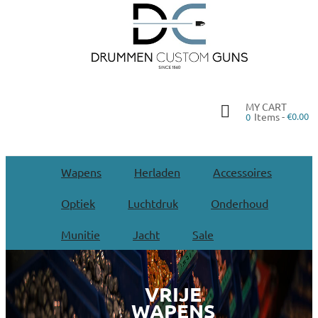
MY CART
Items -
€0.00
0
Wapens
Herladen
Accessoires
Optiek
Luchtdruk
Onderhoud
Munitie
Jacht
Sale
VRIJE
WAPENS